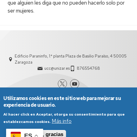
que alguien les diga que no pueden hacerlo solo por
ser mujeres.
Edificio Paraninfo, 1.ª planta Plaza de Basilio Paraíso, 4 50005
Zaragoza
ucc@unizar.es
876554768
Utilizamos cookies en este sitio web para mejorar su
experiencia de usuario.
Al hacer click en Aceptar, otorga su consentimiento para que
Más info
establezcamos cookies.
Aviso Legal
Condiciones generales de uso
Aceptar
No, gracias
ES