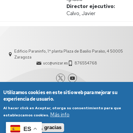
Director ejecutivo
Calvo, Javier
Edificio Paraninfo, 1.ª planta Plaza de Basilio Paraíso, 4 50005
Zaragoza
ucc@unizar.es
876554768
Utilizamos cookies en este sitio web para mejorar su
experiencia de usuario.
Al hacer click en Aceptar, otorga su consentimiento para que
Más info
establezcamos cookies.
Aviso Legal
Condiciones generales de uso
Aceptar
No, gracias
ES
Política de Privacidad
Política de Cookies