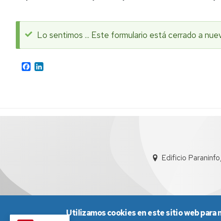
Lo sentimos ... Este formulario está cerrado a nue
Mensaje
Facebook
LinkedIn
de
estado
Edificio Paraninf
Utilizamos cookies en este sitio web para 