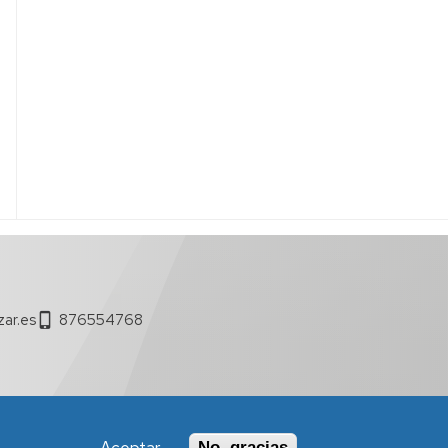
ar.es
876554768
No, gracias