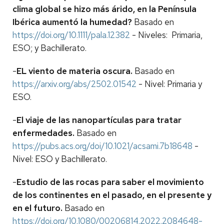
clima global se hizo más árido, en la Península
Ibérica aumentó la humedad?
Basado en
https://doi.org/10.1111/pala.12382
- Niveles: Primaria,
ESO; y Bachillerato.
-
EL viento de materia oscura.
Basado en
https://arxiv.org/abs/2502.01542
- Nivel: Primaria y
ESO.
-
El viaje de las nanopartículas para tratar
enfermedades.
Basado en
https://pubs.acs.org/doi/10.1021/acsami.7b18648
-
Nivel: ESO y Bachillerato.
-
Estudio de las rocas para saber el movimiento
de los continentes en el pasado, en el presente y
en el futuro.
Basado en
https://doi.org/10.1080/00206814.2022.2084648-