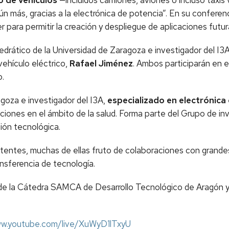
o de vehículos
—incluidos camiones, aviones o incluso taxis
aún más, gracias a la electrónica de potencia”. En su conferen
r para permitir la creación y despliegue de aplicaciones futu
tedrático de la Universidad de Zaragoza e investigador del I3
ehículo eléctrico,
Rafael Jiménez
. Ambos participarán en e
o.
agoza e investigador del I3A,
especializado en electrónica
licaciones en el ámbito de la salud. Forma parte del Grupo d
ión tecnológica.
atentes, muchas de ellas fruto de colaboraciones con grandes
nsferencia de tecnología.
 de la Cátedra SAMCA de Desarrollo Tecnológico de Aragón y e
ww.youtube.com/live/XuWyD1lTxyU