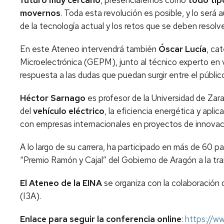
futuro muy cercano
, presenciaremos cómo
todo tip
movernos
. Toda esta revolución es posible, y lo será 
de la tecnología actual y los retos que se deben resolve
En este Ateneo intervendrá también
Óscar Lucía
, ca
Microelectrónica (GEPM), junto al técnico experto en v
respuesta a las dudas que puedan surgir entre el públic
Héctor Sarnago
es profesor de la Universidad de Zar
del
vehículo eléctrico
, la eficiencia energética y ap
con empresas internacionales en proyectos de innovac
A lo largo de su carrera, ha participado en más de 60 p
“Premio Ramón y Cajal” del Gobierno de Aragón a la tra
El Ateneo de la EINA
se organiza con la colaboración
(I3A).
Enlace para seguir la conferencia online
:
https://w