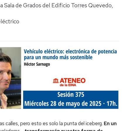
la Sala de Grados del Edificio Torres Quevedo,
léctrico
s calles, pero esto es solo la punta del iceberg.
En un