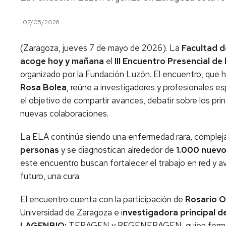
07/05/2026
(Zaragoza, jueves 7 de mayo de 2026). La
Facultad d
acoge hoy y mañana
el
III Encuentro Presencial de
organizado por la Fundación Luzón. El encuentro, que
Rosa Bolea
, reúne a investigadores y profesionales es
el objetivo de compartir avances, debatir sobre los princ
nuevas colaboraciones.
La ELA continúa siendo una enfermedad rara, compleja
personas
y se diagnostican alrededor de
1.000 nuevo
este encuentro buscan fortalecer el trabajo en red y av
futuro, una cura.
El encuentro cuenta con la participación de
Rosario O
Universidad de Zaragoza e i
nvestigadora principal 
LAGENBIO:
TERAGEN y REGENERAGEN, quien forma