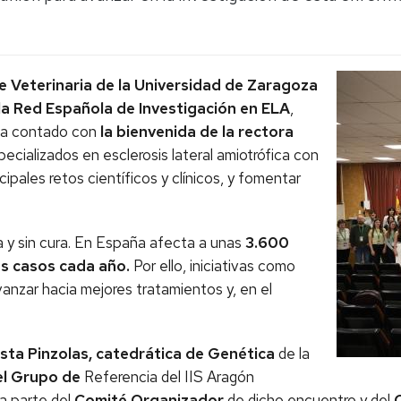
e Veterinaria de la Universidad de Zaragoza
 la Red Española de Investigación en ELA
,
 ha contado con
la bienvenida de la rectora
pecializados en esclerosis lateral amiotrófica con
ipales retos científicos y clínicos, y fomentar
 y sin cura. En España afecta a unas
3.600
s casos cada año.
Por ello, iniciativas como
anzar hacia mejores tratamientos y, en el
sta Pinzolas, catedrática de Genética
de la
del Grupo de
Referencia del IIS Aragón
 parte del
Comité Organizador
de dicho encuentro y del