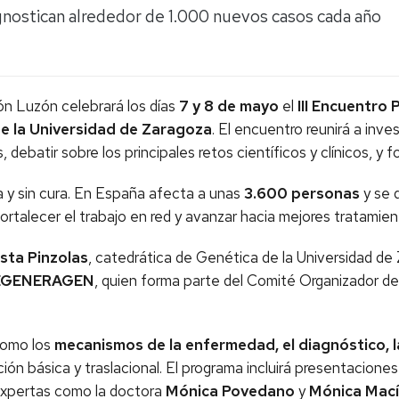
gnostican alrededor de 1.000 nuevos casos cada año
ón Luzón celebrará los días
7 y 8 de mayo
el
III Encuentro 
de la Universidad de Zaragoza
. El encuentro reunirá a inv
, debatir sobre los principales retos científicos y clínicos, 
 y sin cura. En España afecta a unas
3.600 personas
y se 
ortalecer el trabajo en red y avanzar hacia mejores tratamient
sta Pinzolas
, catedrática de Genética de la Universidad d
REGENERAGEN
, quien forma parte del Comité Organizador de
como los
mecanismos de la enfermedad, el diagnóstico, l
ción básica y traslacional. El programa incluirá presentacion
e expertas como la doctora
Mónica Povedano
y
Mónica Mac