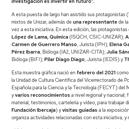
investigación es invertir en futuro”.
A esta puesta de largo han asistido sus protagonistas (
mixtos de Unizar, además de
una representante
de la
vez a esta iniciativa. En esta edición, las protagonista
López de Lama, Química
(ISQCH, CSIC-UNIZAR);
A
Carmen de Guerrero Manso
, Jurista (IPH);
Elena Ga
Pérez Ibarra
, Bióloga (IA2, UNIZAR-CITA);
Julia Sán
Bióloga (BIFI);
Pilar Diago Diago
, Jurista (IEDIS) y
Th
Esta muestra gráfica nació en
febrero del 2021
como u
la Unidad de Cultura Científica del Vicerrectorado de 
Española para la Ciencia y la Tecnología (FECYT) del M
y
varios reconocimientos
a nivel regional y nacional;
material, testimonios, cartelería y vídeo, para trabajar
Fundación Ibercaja
) y
visitas guiadas
a la exposició
organiza actividades relacionadas con esta iniciativa, y r