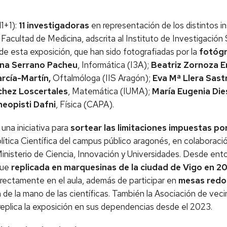
11+1):
11 investigadoras
en representación de los distintos in
 Facultad de Medicina, adscrita al Instituto de Investigación
s de esta exposición, que han sido fotografiadas por la
fotógr
na Serrano Pacheu
, Informática (I3A);
Beatriz Zornoza 
rcía-Martín,
Oftalmóloga (IIS Aragón);
Eva Mª Llera Sast
chez Loscertales
, Matemática (IUMA);
María Eugenia Die
eopisti Dafni
, Física (CAPA).
na iniciativa para
sortear las limitaciones impuestas po
Política Científica del campus público aragonés, en colabora
inisterio de Ciencia, Innovación y Universidades. Desde ent
 fue
replicada en marquesinas de la ciudad de Vigo en 2
 directamente en el aula, además de participar en
mesas redon
n de la mano de las científicas. También la Asociación de vec
eplica la
exposición en sus dependencias desde el 2023.