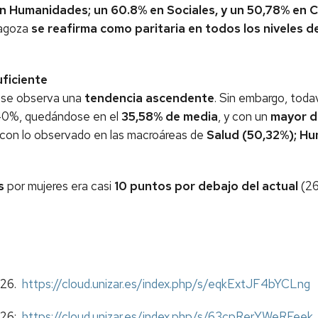
n Humanidades; un 60.8% en Sociales, y un 50,78% en C
ragoza
se reafirma como paritaria en todos los niveles 
ficiente
se observa una
tendencia ascendente
. Sin embargo, toda
 40%, quedándose en el
35,58% de media
, y con un
mayor de
a con lo observado en las macroáreas de
Salud (50,32%); Hu
s
por mujeres era casi
10 puntos por debajo del actual
(26
2026.
https://cloud.unizar.es/index.php/s/eqkExtJF4bYCLng
2026:
https://cloud.unizar.es/index.php/s/63cpRerYWeRFeek