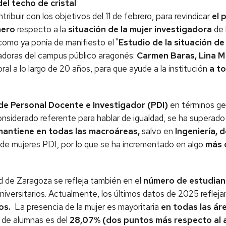
del techo de cristal
ntribuir con los objetivos del 11 de febrero, para revindicar
el 
nero
respecto a la
situación de la mujer investigadora
de 
 como ya ponía de manifiesto el "
Estudio de la situación de
igadoras del campus público aragonés:
Carmen Baras, Lina 
l a lo largo de 20 años, para que ayude a la institución
a t
de Personal Docente e Investigador (PDI)
en términos ge
nsiderado referente para hablar de igualdad, se ha superad
 mantiene en todas las macroáreas,
salvo en
Ingeniería, 
de mujeres PDI, por lo que se ha incrementado en algo
más 
d de Zaragoza se refleja también en el
número de estudian
niversitarios. Actualmente, los últimos datos de 2025 reflej
os.
La presencia de la mujer es mayoritaria
en todas las áre
a de alumnas es del
28,07% (dos puntos más respecto al a