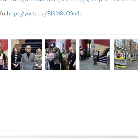
nfo:
https://youtu.be/BI9M8vO9n4o