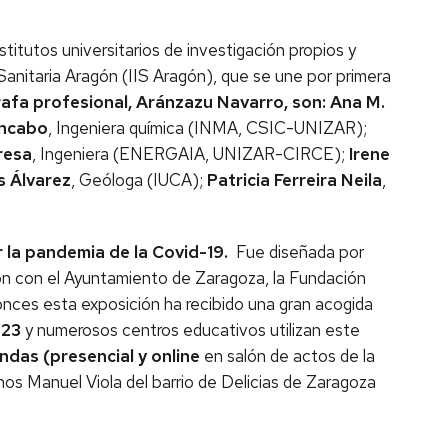
stitutos universitarios de investigación propios y
 Sanitaria Aragón (IIS Aragón), que se une por primera
afa profesional, Aránzazu Navarro, son: Ana M.
Encabo
, Ingeniera química (INMA, CSIC-UNIZAR);
resa
, Ingeniera (ENERGAIA, UNIZAR-CIRCE);
Irene
s Álvarez
, Geóloga (IUCA);
Patricia Ferreira Neila
,
r la pandemia de la Covid-19.
Fue diseñada por
ción con el Ayuntamiento de Zaragoza, la Fundación
onces esta exposición ha recibido una gran acogida
023
y numerosos centros educativos utilizan este
das (presencial y online
en salón de actos de la
inos Manuel Viola del barrio de Delicias de Zaragoza