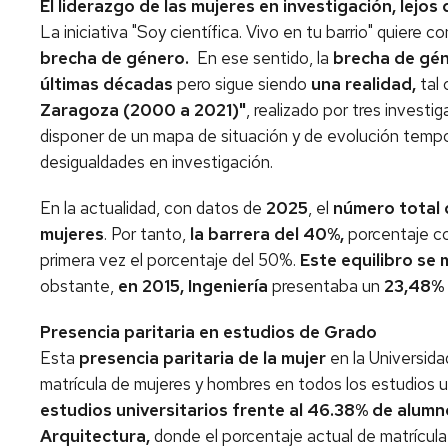
El liderazgo de las mujeres en investigación, lejos 
La iniciativa "Soy científica. Vivo en tu barrio" quiere co
brecha de género.
En ese sentido, la
brecha de gé
últimas décadas
pero sigue siendo
una realidad,
tal
Zaragoza (2000 a 2021)"
, realizado por tres invest
disponer de un mapa de situación y de evolución tempora
desigualdades en investigación.
En la actualidad, con datos de
2025
, el
número total 
mujeres
. Por tanto,
la barrera del 40%,
porcentaje co
primera vez el porcentaje del 50%.
Este equilibro se
obstante,
en 2015, Ingeniería
presentaba un
23,48%
Presencia paritaria en estudios de Grado
Esta
presencia paritaria de la mujer
en la Universida
matrícula de mujeres y hombres en todos los estudios u
estudios universitarios frente al 46.38% de alumn
Arquitectura,
donde
el porcentaje actual de matrícul