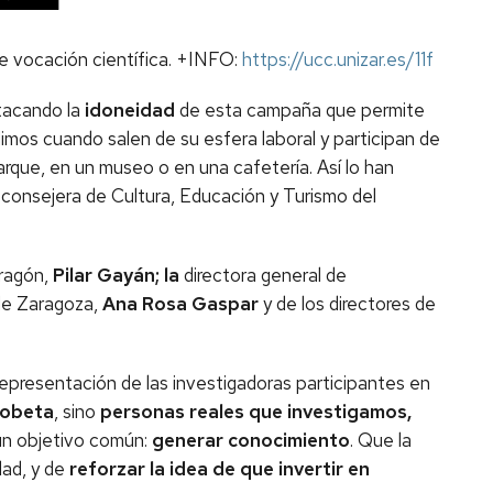
le vocación científica. +INFO:
https://ucc.unizar.es/11f
stacando la
idoneidad
de esta campaña que permite
dimos cuando salen de su esfera laboral y participan de
arque, en un museo o en una cafetería. Así lo han
a consejera de Cultura, Educación y Turismo del
ragón,
Pilar Gayán; la
directora general de
 de Zaragoza,
Ana Rosa Gaspar
y de los directores de
 representación de las investigadoras participantes en
robeta
, sino
personas reales que investigamos,
 un objetivo común:
generar conocimiento
. Que la
dad, y de
reforzar la idea de que invertir en