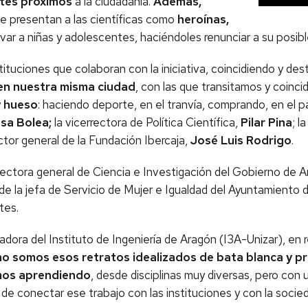
ntes próximos
a la ciudadanía.
Además,
ue presentan a las científicas como
heroínas,
var a niñas y adolescentes, haciéndoles renunciar a su posib
stituciones que colaboran con la iniciativa, coincidiendo y de
n en nuestra misma ciudad
, con las que transitamos y coinci
y hueso
: haciendo deporte, en el tranvía, comprando, en el p
sa Bolea;
la vicerrectora de Política Científica,
Pilar Pina
; l
ctor general de la Fundación Ibercaja,
José Luis Rodrigo
.
rectora general de Ciencia e Investigación del Gobierno de A
 de la jefa de Servicio de Mujer e Igualdad del Ayuntamiento
ntes.
gadora del Instituto de Ingeniería de Aragón (I3A-Unizar), en
no somos esos retratos idealizados de bata blanca y p
mos aprendiendo
, desde disciplinas muy diversas, pero con
de conectar ese trabajo con las instituciones y con la socie