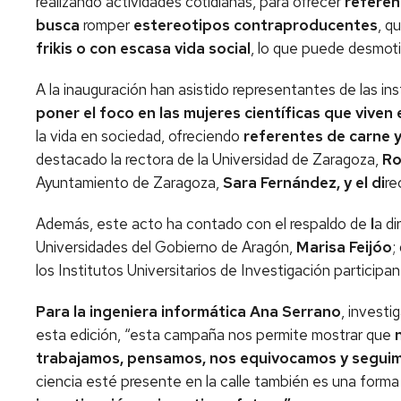
realizando actividades cotidianas, para ofrecer
refere
busca
romper
estereotipos contraproducentes
, q
frikis o con escasa vida social
, lo que puede desmoti
A la inauguración han asistido representantes de las in
poner el foco en las mujeres científicas que vive
la vida en sociedad, ofreciendo
referentes de carne 
destacado la rectora de la Universidad de Zaragoza,
Ro
Ayuntamiento de Zaragoza,
Sara Fernández, y el di
re
Además, este acto ha contado con el respaldo de
l
a di
Universidades del Gobierno de Aragón,
Marisa Feijóo
;
los Institutos Universitarios de Investigación participa
Para la ingeniera informática Ana Serrano
, investi
esta edición, “esta campaña nos permite mostrar que
trabajamos, pensamos, nos equivocamos y segui
ciencia esté presente en la calle también es una forma 