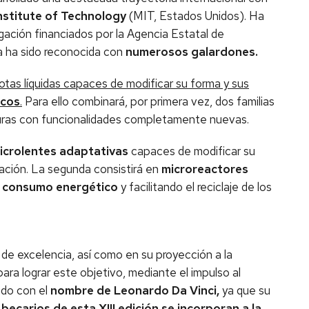
stitute of Technology
(MIT, Estados Unidos). Ha
igación financiados por la Agencia Estatal de
ia ha sido reconocida con
numerosos galardones.
otas líquidas capaces de modificar su forma y sus
icos
.
Para ello combinará, por primera vez, dos familias
ucturas con funcionalidades completamente nuevas.
icrolentes adaptativas
capaces de modificar su
ación. La segunda consistirá en
microreactores
l consumo energético
y facilitando el reciclaje de los
de excelencia, así como en su proyección a la
ra lograr este objetivo, mediante el impulso al
ado con el
nombre de Leonardo Da Vinci,
ya que su
becarios de esta XIII edición se incorporan a la