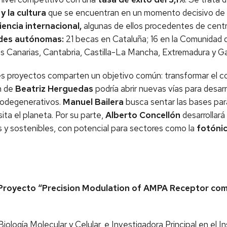
 y la cultura
que se encuentran en un momento decisivo de su
iencia internacional,
algunas de ellos procedentes de centro
ades autónomas:
21 becas en Cataluña; 16 en la Comunidad 
las Canarias, Cantabria, Castilla-La Mancha, Extremadura y Gal
res proyectos comparten un objetivo común: transformar el c
n de
Beatriz Herguedas
podría abrir nuevas vías para desarr
rodegenerativos.
Manuel Bailera
busca sentar las bases pa
ita el planeta. Por su parte,
Alberto Concellón
desarrollará
 y sostenibles, con potencial para sectores como la
fotónic
-Proyecto “Precision Modulation of AMPA Receptor com
ología Molecular y Celular, e Investigadora Principal en el I