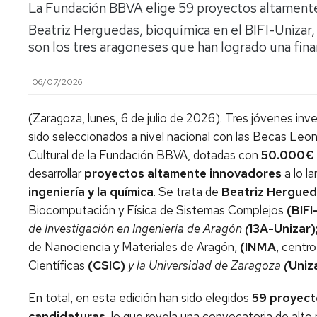
La Fundación BBVA elige 59 proyectos altamente 
Beatriz Herguedas, bioquímica en el BIFI-Unizar,
son los tres aragoneses que han logrado una fina
06/07/2026
(Zaragoza, lunes, 6 de julio de 2026). Tres jóvenes in
sido seleccionados a nivel nacional con las Becas Leon
Cultural de la Fundación BBVA, dotadas con
50.000€
desarrollar
proyectos altamente innovadores
a lo l
ingeniería y la química
. Se trata de
Beatriz Hergued
Biocomputación y Física de Sistemas Complejos
(BIFI
de Investigación en Ingeniería de Aragón
(
I3A-Unizar)
de Nanociencia y Materiales de Aragón,
(INMA
, centr
Científicas
(CSIC)
y la Universidad de Zaragoza
(
Uniza
En total, en esta edición han sido elegidos
59 proyecto
candidaturas
, lo que revela una convocatoria de alto