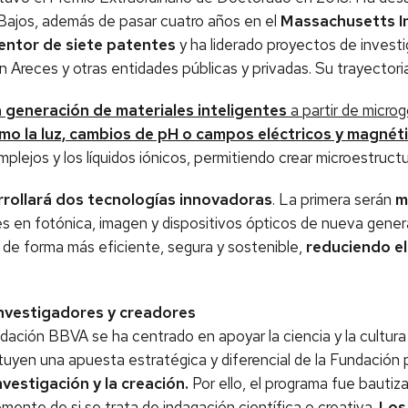
 Bajos, además de pasar cuatro años en el
Massachusetts In
entor de siete patentes
y ha liderado proyectos de invest
 Areces y otras entidades públicas y privadas. Su trayector
 generación de materiales inteligentes
a partir de microg
mo la luz, cambios de pH o campos eléctricos y magnét
mplejos y los líquidos iónicos, permitiendo crear microestr
rollará dos tecnologías innovadoras
. La primera serán
m
s en fotónica, imagen y dispositivos ópticos de nueva gener
s de forma más eficiente, segura y sostenible,
reduciendo e
nvestigadores y creadores
ación BBVA se ha centrado en apoyar la ciencia y la cultura 
yen una apuesta estratégica y diferencial de la Fundación pa
vestigación y la creación.
Por ello, el programa fue bautiz
ente de si se trata de indagación científica o creativa.
Los 