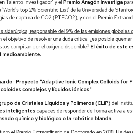
 Talento Investigador" y el
Premio Aragón Investiga
par
World's top 2% Scientific List' de la Universidad de Stanfor
ías de captura de CO2 (PTECO2), y con el Premio Extraordi
ia siderúrgica, responsable del 9% de las emisiones globales
 el objetivo de resolver una duda crítica: ¿es posible quemar
stos compitan por el oxígeno disponible?
El éxito de este 
el medioambiente.
ardo- Proyecto “Adaptive Ionic Complex Colloids for F
coloides complejos y líquidos iónicos"
grupo de Cristales Líquidos y Polímeros (CLiP)
del Insti
es inteligentes
capaces de responder de forma activa a estí
ensado químico y biológico o la robótica blanda.
tuvo el Premio Extraordinario de Doctorado en 2018. Ha desa