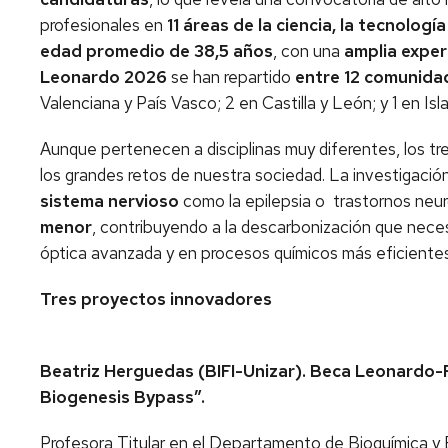
profesionales en
11 áreas de la ciencia, la tecnología
edad promedio de 38,5 años
, con una
amplia exper
Leonardo 2026
se han repartido
entre 12 comunid
Valenciana y País Vasco; 2 en Castilla y León; y 1 en Is
Aunque pertenecen a disciplinas muy diferentes, los t
los grandes retos de nuestra sociedad. La investigació
sistema nervioso
como la epilepsia o trastornos neu
menor
, contribuyendo a la descarbonización que neces
óptica avanzada y en procesos químicos más eficientes
Tres proyectos innovadores
Beatriz Herguedas (BIFI-Unizar). Beca Leonardo
Biogenesis Bypass”.
Profesora Titular en el Departamento de Bioquímica y Bi