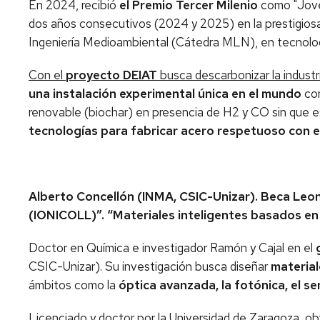
En 2024, recibió
el Premio Tercer Milenio
como "Joven
dos años consecutivos (2024 y 2025) en la prestigiosa '
Ingeniería Medioambiental (Cátedra MLN), en tecnolog
Con el
proyecto DEIAT
busca descarbonizar la industr
una instalación experimental única en el mundo
con
renovable (biochar) en presencia de H2 y CO sin que e
tecnologías para fabricar acero respetuoso con 
Alberto Concellón (INMA, CSIC-Unizar). Beca Leon
(IONICOLL)”. “Materiales inteligentes basados en 
Doctor en Química e investigador Ramón y Cajal en el
CSIC-Unizar). Su investigación busca diseñar
material
ámbitos como la
óptica avanzada, la fotónica, el s
Licenciado y doctor por la Universidad de Zaragoza, ob