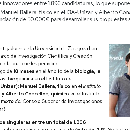
innovadores entre 1.896 candidaturas, lo que supone 
 Manuel Bailera, físico en el I3A-Unizar, y Alberto Co
nciación de 50.000€ para desarrollar sus propuestas a
vestigadores de la Universidad de Zaragoza han
ardo de Investigación Científica y Creación
cada una, que les permitirá
argo de
18 meses
en el ámbito de la
biología, la
as, bioquímica
en el
Instituto de
-Unizar); Manuel Bailera, físico
en el
Instituto
; y Alberto Concellón, químico
en el
Instituto
o
m
ixto
del
Consejo Superior de Investigaciones
r).
s singulares entre un total de 1.896
 nivel competitivo con una
tasa de éxito del 3,1%
. Se trata 