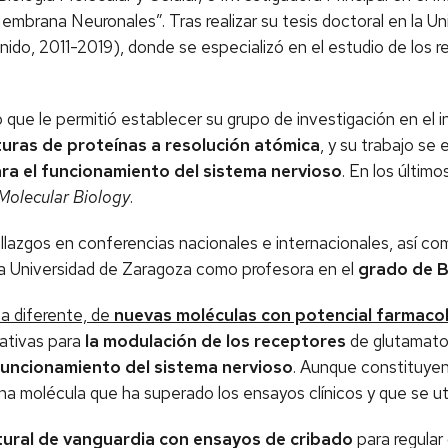
 Membrana Neuronales”. Tras realizar su tesis doctoral en la U
nido, 2011-2019), donde se especializó en el estudio de los r
lo que le permitió establecer su grupo de investigación en el 
uras de proteínas a resolución atómica
, y su trabajo se 
ara el funcionamiento del sistema nervioso
. En los últim
 Molecular Biology
.
llazgos en conferencias nacionales e internacionales, así co
la Universidad de Zaragoza como profesora en el
grado de B
ta diferente, de
nuevas moléculas con potencial farmaco
nativas para
la modulación de los receptores
de glutamato 
funcionamiento del sistema nervioso
. Aunque constituyen
 molécula que ha superado los ensayos clínicos y que se utili
tural de vanguardia con ensayos de cribado
para regular