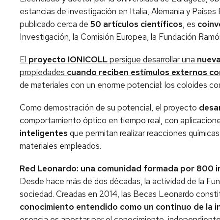
estancias de investigación en Italia, Alemania y Países
publicado cerca de
50 artículos científicos
, es
coinv
Investigación, la Comisión Europea, la Fundación Ramón
El
proyecto IONICOLL
persigue desarrollar una
nueva
propiedades
cuando reciben estímulos externos co
de materiales con un enorme potencial: los coloides co
Como demostración de su potencial, el proyecto
desar
comportamiento óptico en tiempo real, con aplicacione
inteligentes
que permitan realizar reacciones química
materiales empleados.
Red Leonardo: una comunidad formada por 800 i
Desde hace más de dos décadas, la actividad de la Fund
sociedad. Creadas en 2014, las Becas Leonardo constitu
conocimiento entendido como un continuo de la in
esencia es apostar por el conocimiento, independientem