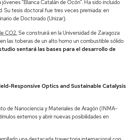
a jóvenes "Blanca Catalán de Ocón". Ha sido incluido
d. Su tesis doctoral fue tres veces premiada: en
nario de Doctorado (Unizar).
 de CO2.
Se construirá en la Universidad de Zaragoza
 en las toberas de un alto horno un combustible sólido
estudio sentará las bases para el desarrollo de
ield-Responsive Optics and Sustainable Catalysis
tuto de Nanociencia y Materiales de Aragón (INMA-
mulos externos y abrir nuevas posibilidades en
rrollado una destacada trayectoria internacional con