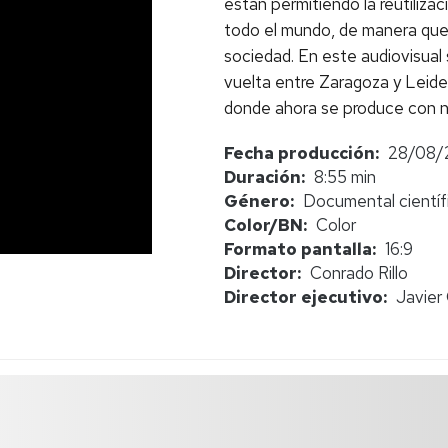
están permitiendo la reutilizac
todo el mundo, de manera que s
sociedad. En este audiovisual 
vuelta entre Zaragoza y Leiden
donde ahora se produce con n
Fecha producción
28/08/
Duración
8:55 min
Género
Documental científ
Color/BN
Color
Formato pantalla
16:9
Director
Conrado Rillo
Director ejecutivo
Javier