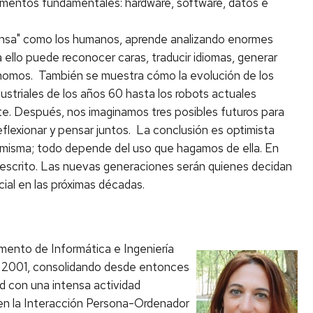
ementos fundamentales: hardware, software, datos e
iensa" como los humanos, aprende analizando enormes
ello puede reconocer caras, traducir idiomas, generar
ónomos. También se muestra cómo la evolución de los
dustriales de los años 60 hasta los robots actuales
te. Después, nos imaginamos tres posibles futuros para
lexionar y pensar juntos. La conclusión es optimista
í misma; todo depende del uso que hagamos de ella. En
tá escrito. Las nuevas generaciones serán quienes decidan
cial en las próximas décadas.
mento de Informática e Ingeniería
ño 2001, consolidando desde entonces
ad con una intensa actividad
ra en la Interacción Persona-Ordenador