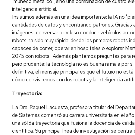
"muñeco metálico", sino una combinación de cuatro el
inteligencia artificial.
Insistimos además en una idea importante: la IA no "p
cantidades de datos y encontrando patrones. Gracias a 
imágenes, conversar o incluso conducir vehículos aut
robots ha sido muy rápida: desde los primeros robots in
capaces de correr, operar en hospitales o explorar Mar
2075 con robots. Además plantemos preguntas para ref
pero prudente: la tecnología no es buena ni mala por s
definitiva, el mensaje principal es que el futuro no es
cómo conviviremos con los robots y la inteligencia artifi
Trayectoria:
La Dra. Raquel Lacuesta, profesora titular del Departa
de Sistemas comenzó su carrera universitaria en el a
una sólida trayectoria que fusiona la docencia de calid
científica. Su principal línea de investigación se cent