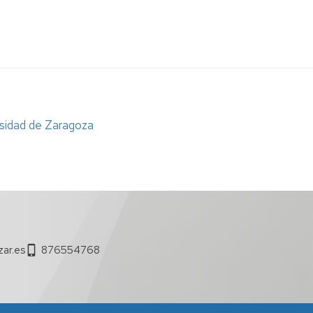
ar.es
876554768