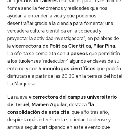
acogerá los
14 talleres
diseñados para “transmitir de
forma sencilla fenómenos y realidades que nos
ayudan a entender la vida y que podemos
desentrañar gracia a la ciencia para fomentar una
verdadera cultura científica en la sociedad y
proyectar la actividad investigadora”, en palabras de
la
vicerrectora de Política Científica, Pilar Pina
.
La oferta se completa con
3 paseos
que permitirán
a los turolenses ‘redescubrir’ algunos enclaves de su
entorno y con
5 monólogos científicos
que podrán
disfrutarse a partir de las 20.30 en la terraza del hotel
La Marquesa.
La nueva
vicerrectora del campus universitario
de Teruel, Mamen Aguilar
, destaca “
la
consolidación de esta cita
, que año tras año,
despierta más interés en la sociedad turolense y
anima a seguir participando en este evento que