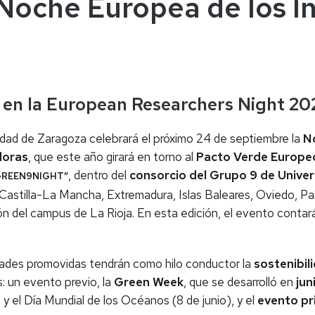
che Europea de los In
, en la European Researchers Night 20
idad de Zaragoza celebrará el próximo 24 de septiembre la
N
doras
, que este año girará en torno al
Pacto Verde Europe
,
dentro del
consorcio de
l Grupo 9 de Unive
GREEN9NIGHT”
Castilla-La Mancha, Extremadura, Islas Baleares, Oviedo, Pa
n del campus de La Rioja. En esta edición, el evento contará
dades promovidas tendrán como hilo conductor la
sostenibil
: un evento previo, la
Green Week
, que se desarrolló en
jun
) y el Día Mundial de los Océanos (8 de junio), y el
evento pr