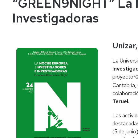
“GREEN9NIGHT” La No
Teruel
Investigadoras
Unizar
La Univers
Investiga
proyecto
“
Cantabria, 
colaboració
Teruel.
Las activi
destacadas
(5 de junio