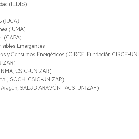
idad (IEDIS)
es (IUCA)
ones (IUMA)
ías (CAPA)
isibles Emergentes
sos y Consumos Energéticos (i
CIRCE
, Fundación CIRCE-UN
UNIZAR)
n (INMA, CSIC-UNIZAR)
génea (ISQCH, CSIC-UNIZAR)
n (IIS Aragón, SALUD ARAGÓN-IACS-UNIZAR)