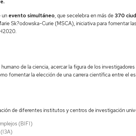
e.
e un
evento simultáneo
, que secelebra en más de
370 ciu
arie Sk?odowska-Curie (MSCA), iniciativa para fomentar las 
 H2020.
humano de la ciencia, acercar la figura de los investigadores
como fomentar la elección de una carrera científica entre el e
ón de diferentes institutos y centros de investigación unive
mplejos (BIFI)
 (I3A)