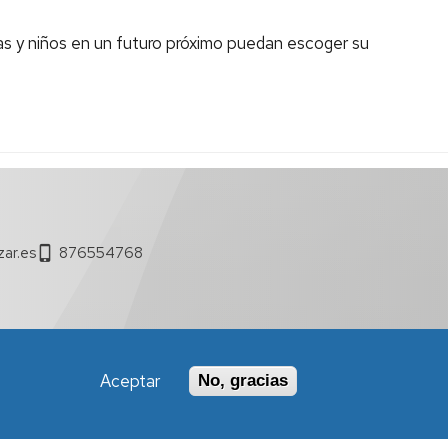
as y niños en un futuro próximo puedan escoger su
ar.es
876554768
Aceptar
No, gracias