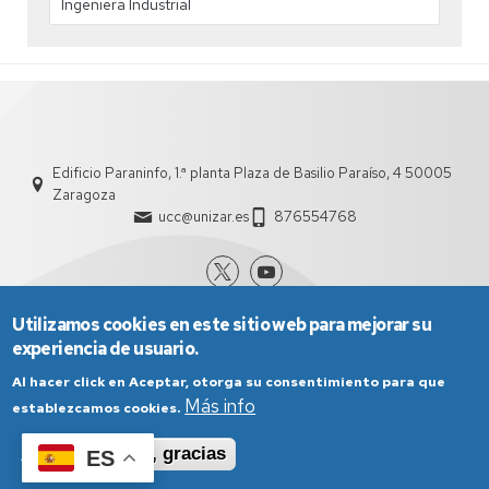
Ingeniera Industrial
Edificio Paraninfo, 1.ª planta Plaza de Basilio Paraíso, 4 50005
Zaragoza
ucc@unizar.es
876554768
Utilizamos cookies en este sitio web para mejorar su
experiencia de usuario.
Al hacer click en Aceptar, otorga su consentimiento para que
Más info
establezcamos cookies.
Aviso Legal
Condiciones generales de uso
Aceptar
No, gracias
ES
Política de Privacidad
Política de Cookies