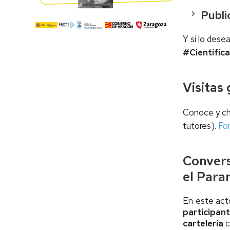
Publi
Y si lo dese
#Científic
Visitas
Conoce y cha
tutores).
For
Convers
el
Para
En este acto
participant
cartelería
c