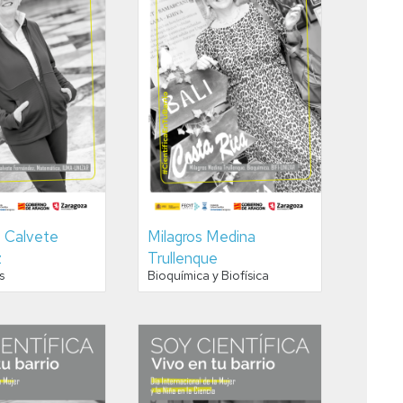
. Calvete
Milagros Medina
z
Trullenque
s
Bioquímica y Biofísica