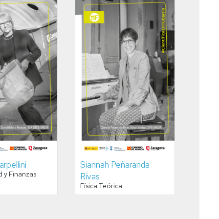
rpellini
Siannah Peñaranda
d y Finanzas
Rivas
Física Teórica