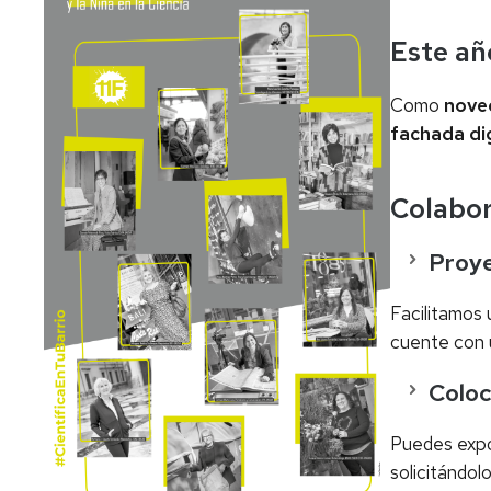
Este añ
Como
nove
fachada dig
Colabo
Proye
Facilitamos 
cuente con
Coloc
Puedes expon
solicitándol