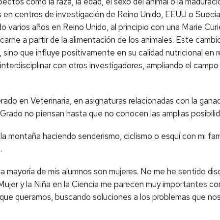
pectos como la raza, la edad, el sexo del animal o la maduraci
ias en centros de investigación de Reino Unido, EEUU o Sueci
 varios años en Reino Unido, al principio con una Marie Curie 
arne a partir de la alimentación de los animales. Este cambio
, sino que influye positivamente en su calidad nutricional en 
terdisciplinar con otros investigadores, ampliando el campo d
do en Veterinaria, en asignaturas relacionadas con la ganade
 Grado no piensan hasta que no conocen las amplias posibili
 la montaña haciendo senderismo, ciclismo o esquí con mi fa
.
 mayoría de mis alumnos son mujeres. No me he sentido discr
la Mujer y la Niña en la Ciencia me parecen muy importantes
 que queramos, buscando soluciones a los problemas que nos