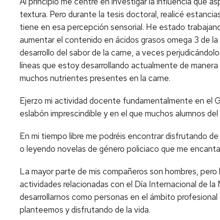
Al principio me centré en investigar la influencia que as
textura. Pero durante la tesis doctoral, realicé estanc
tiene en esa percepción sensorial. He estado trabajando
aumentar el contenido en ácidos grasos omega 3 de la c
desarrollo del sabor de la carne, a veces perjudicándolo
líneas que estoy desarrollando actualmente de manera in
muchos nutrientes presentes en la carne.
Ejerzo mi actividad docente fundamentalmente en el Gra
eslabón imprescindible y en el que muchos alumnos del
En mi tiempo libre me podréis encontrar disfrutando de
o leyendo novelas de género policiaco que me encanta
La mayor parte de mis compañeros son hombres, pero la
actividades relacionadas con el Día Internacional de 
desarrollarnos como personas en el ámbito profesional
planteemos y disfrutando de la vida.