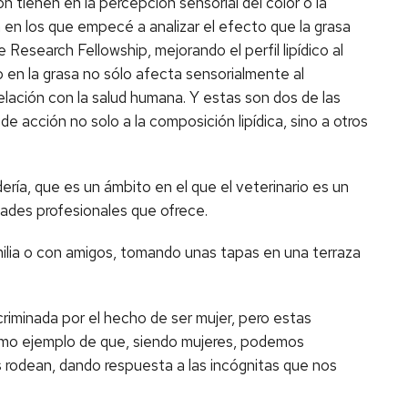
ón tienen en la percepción sensorial del color o la
a en los que empecé a analizar el efecto que la grasa
Research Fellowship, mejorando el perfil lipídico al
 en la grasa no sólo afecta sensorialmente al
relación con la salud humana. Y estas son dos de las
e acción no solo a la composición lipídica, sino a otros
ría, que es un ámbito en el que el veterinario es un
dades profesionales que ofrece.
milia o con amigos, tomando unas tapas en una terraza
iminada por el hecho de ser mujer, pero estas
 como ejemplo de que, siendo mujeres, podemos
 rodean, dando respuesta a las incógnitas que nos