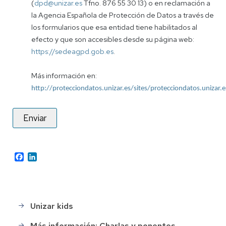
(
dpd@unizar.es
Tfno. 876 55 30 13) o en reclamación a
la Agencia Española de Protección de Datos a través de
los formularios que esa entidad tiene habilitados al
efecto y que son accesibles desde su página web:
https://sedeagpd.gob.es
.
Más información en:
http://protecciondatos.unizar.es/sites/protecciondatos.unizar.e
Facebook
LinkedIn
Unizar kids
Unizar
kids
Más información: Charlas y ponentes