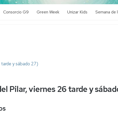
Consorcio G9
Green Week
Unizar Kids
Semana de l
2024
2024
2024
2025
2025
2025
6 tarde y sábado 27)
el Pilar, viernes 26 tarde y sábad
os