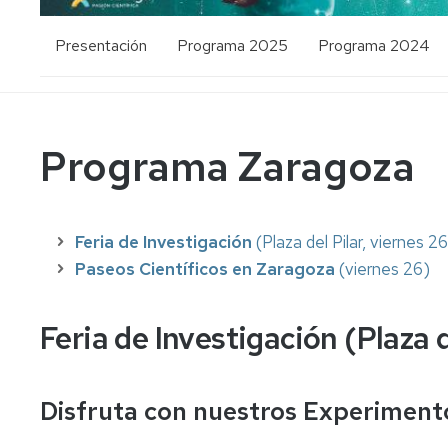
Presentación
Programa 2025
Programa 2024
Zaragoza
Zaragoza
Huesca
Huesca
Programa Zaragoza
Teruel
Teruel
Feria de Investigación
(Plaza del Pilar, viernes 2
Paseos Científicos en Zaragoza
(viernes 26)
Feria de Investigación (Plaza d
Disfruta con nuestros Experiment